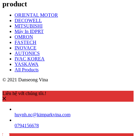
product
ORIENTAL MOTOR
DECOWELL
MITSUBISHI
Máy In IDPRT
OMRON
FASTECH
INOVACE
AUTONICS
IVAC KOREA
YASKAWA
All Products
© 2021 Danseong Vina
Liên hệ với chúng tôi.!
huynh.nc@kimparkvina.com
0794156678