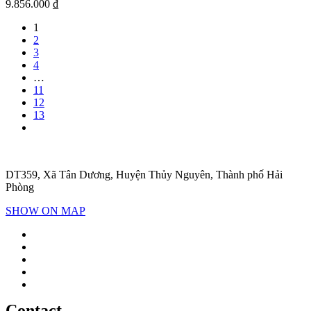
9.856.000
₫
1
2
3
4
…
11
12
13
DT359, Xã Tân Dương, Huyện Thủy Nguyên, Thành phố Hải
Phòng
SHOW ON MAP
Contact