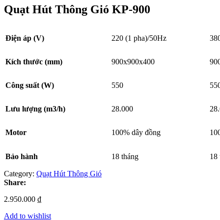
bài
Quạt Hút Thông Gió KP-900
viết
Điện áp (V)
220 (1 pha)/50Hz
380
Kích thước (mm)
900x900x400
90
Công suất (W)
550
55
Lưu lượng (m3/h)
28.000
28
Motor
100% dây đồng
10
Bảo hành
18 tháng
18 
Category:
Quạt Hút Thông Gió
Share:
2.950.000
₫
Add to wishlist