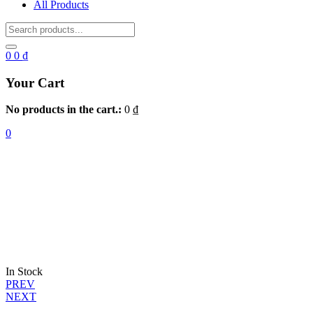
All Products
0
0
₫
Your Cart
No products in the cart.:
0
₫
0
In Stock
Điều
PREV
NEXT
hướng