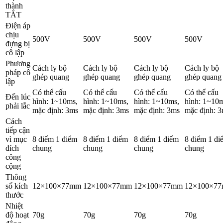
thành
TẮT
Điện áp
chịu
500V
500V
500V
500V
đựng bị
cô lập
Phương
Cách ly bộ
Cách ly bộ
Cách ly bộ
Cách ly bộ
pháp cô
ghép quang
ghép quang
ghép quang
ghép quang
lập
Có thể cấu
Có thể cấu
Có thể cấu
Có thể cấu
Đến lúc
hình: 1~10ms,
hình: 1~10ms,
hình: 1~10ms,
hình: 1~10m
phải lắc
mặc định: 3ms
mặc định: 3ms
mặc định: 3ms
mặc định: 
Cách
tiếp cận
vì mục
8 điểm 1 điểm
8 điểm 1 điểm
8 điểm 1 điểm
8 điểm 1 đi
đích
chung
chung
chung
chung
công
cộng
Thông
số kích
12×100×77mm
12×100×77mm
12×100×77mm
12×100×7
thước
Nhiệt
độ hoạt
70g
70g
70g
70g