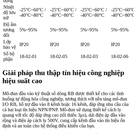
động
Nhiệt
-25°C~60°C /
-25°C~60°C /
-25°C~60°C /
-25°C~60°C
độ lưu
-40°C~80°C
-40°C~80°C
-40°C~80°C
-40°C~80°
trữ
Độ ẩm
tương
5%~95%
5%~95%
5%~95%
5%~95%
đối
Lớp
IP20
IP20
IP20
IP20
bảo vệ
Số bộ
18-02-01
18-02-05
18-02-03
18-02-06
phận
Giải pháp thu thập tín hiệu công nghiệp
hiệu suất cao
Mô-đun đầu vào kỹ thuật số dòng RB được thiết kế cho các tình
huống tự động hóa công nghiệp, tương thích với nền tảng mô-đun
I/O RB, hỗ trợ đầu vào 8 kênh hoặc 16 kênh, đáp ứng nhu cầu của
cả hai loại tín hiệu NPN/PNP. Mô-đun sử dụng thiết kế cách ly
quang với tốc độ đáp ứng cao (tối thiểu 3μs), dải điện áp đầu vào
rộng và điện áp cách ly 500V, cung cấp kênh đầu vào tín hiệu ổn
định và an toàn cho hệ thống điều khiển của bạn.