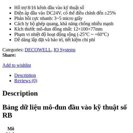
viết
Hỗ trợ 8/16 kênh đầu vào kỹ thuật số
Điện áp đầu vào DC24V, có thể điều chỉnh đến ±25%
Phản hồi cực nhanh: 3~5 micro giây
Cách ly bộ ghép quang, khả năng chống nhiễu mạnh
Kích thước mô-đun đồng nhất: 12×100×77mm
Phạm vi nhiệt độ hoạt động rộng (-25°C ~ +60°C)
Dễ dàng lắp đặt và bảo trì, tiết kiệm chi phí
Categories:
DECOWELL
,
IO Systems
Share:
Add to wishlist
Description
Reviews (0)
Description
Bảng dữ liệu mô-đun đầu vào kỹ thuật số
RB
Mô