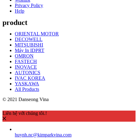
Privacy Policy
Help
product
ORIENTAL MOTOR
DECOWELL
MITSUBISHI
Máy In IDPRT
OMRON
FASTECH
INOVACE
AUTONICS
IVAC KOREA
YASKAWA
All Products
© 2021 Danseong Vina
Liên hệ với chúng tôi.!
huynh.nc@kimparkvina.com