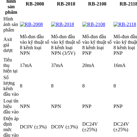
hình
RB-2008
RB-2018
RB-2108
RB-211
sản
phẩm
Hình
ảnh sản
phẩm
Mô-đun đầu
Mô-đun đầu
Mô-đun đầu
Mô-đun đầ
Axit
vào kỹ thuật số
vào kỹ thuật số
vào kỹ thuật số
vào kỹ thuật
giả
8 kênh loại
8 kênh loại
8 kênh loại
8 kênh loại
dược
NPN
NPN (3/5V)
PNP
PNP
Tiêu
thụ
17mA
37mA
20mA
16mA
hiện tại
Số
lượng
8
8
8
8
kênh
đầu vào
Loại tín
hiệu
NPN
NPN
PNP
PNP
đầu vào
Điện áp
định
DC24V
DC24V
DC0V (±3%)
DC0V (±3%)
mức
(±25%)
(±25%)
đầu vào