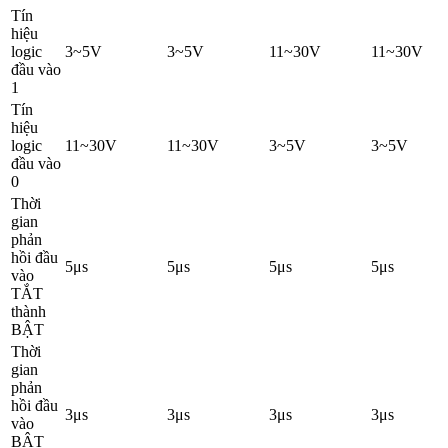
Tín
hiệu
logic
3~5V
3~5V
11~30V
11~30V
đầu vào
1
Tín
hiệu
logic
11~30V
11~30V
3~5V
3~5V
đầu vào
0
Thời
gian
phản
hồi đầu
5μs
5μs
5μs
5μs
vào
TẮT
thành
BẬT
Thời
gian
phản
hồi đầu
3μs
3μs
3μs
3μs
vào
BẬT