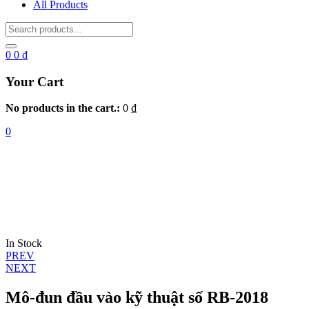
All Products
0
0
₫
Your Cart
No products in the cart.:
0
₫
0
In Stock
Điều
PREV
NEXT
hướng
bài
Mô-đun đầu vào kỹ thuật số RB-2018