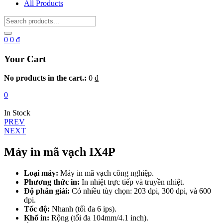
All Products
0
0
₫
Your Cart
No products in the cart.:
0
₫
0
In Stock
Điều
PREV
NEXT
hướng
bài
Máy in mã vạch IX4P
viết
Loại máy:
Máy in mã vạch công nghiệp.
Phương thức in:
In nhiệt trực tiếp và truyền nhiệt.
Độ phân giải:
Có nhiều tùy chọn: 203 dpi, 300 dpi, và 600
dpi.
Tốc độ:
Nhanh (tối đa 6 ips).
Khổ in:
Rộng (tối đa 104mm/4.1 inch).