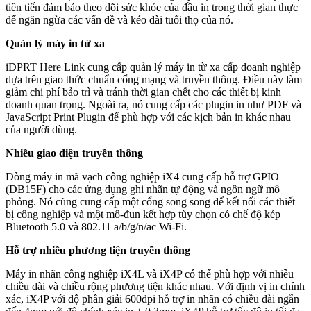
tiên tiến đảm bảo theo dõi sức khỏe của đầu in trong thời gian thực
để ngăn ngừa các vấn đề và kéo dài tuổi thọ của nó.
Quản lý máy in từ xa
iDPRT Here Link cung cấp quản lý máy in từ xa cấp doanh nghiệp
dựa trên giao thức chuẩn cổng mạng và truyền thông. Điều này làm
giảm chi phí bảo trì và tránh thời gian chết cho các thiết bị kinh
doanh quan trọng. Ngoài ra, nó cung cấp các plugin in như PDF và
JavaScript Print Plugin để phù hợp với các kịch bản in khác nhau
của người dùng.
Nhiều giao diện truyền thông
Dòng máy in mã vạch công nghiệp iX4 cung cấp hỗ trợ GPIO
(DB15F) cho các ứng dụng ghi nhãn tự động và ngôn ngữ mô
phỏng. Nó cũng cung cấp một cổng song song để kết nối các thiết
bị công nghiệp và một mô-đun kết hợp tùy chọn có chế độ kép
Bluetooth 5.0 và 802.11 a/b/g/n/ac Wi-Fi.
Hỗ trợ nhiều phương tiện truyền thông
Máy in nhãn công nghiệp iX4L và iX4P có thể phù hợp với nhiều
chiều dài và chiều rộng phương tiện khác nhau. Với định vị in chính
xác, iX4P với độ phân giải 600dpi hỗ trợ in nhãn có chiều dài ngắn