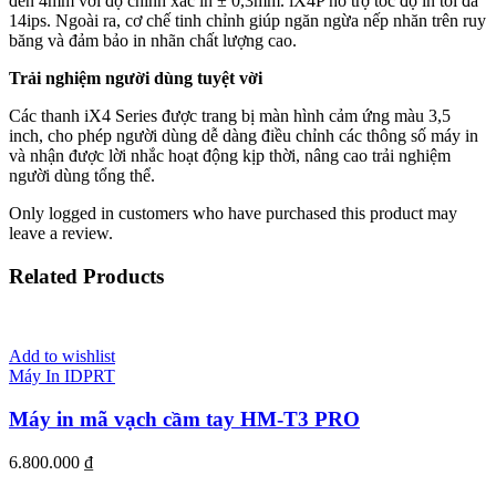
đến 4mm với độ chính xác in ± 0,3mm. iX4P hỗ trợ tốc độ in tối đa
14ips. Ngoài ra, cơ chế tinh chỉnh giúp ngăn ngừa nếp nhăn trên ruy
băng và đảm bảo in nhãn chất lượng cao.
Trải nghiệm người dùng tuyệt vời
Các thanh iX4 Series được trang bị màn hình cảm ứng màu 3,5
inch, cho phép người dùng dễ dàng điều chỉnh các thông số máy in
và nhận được lời nhắc hoạt động kịp thời, nâng cao trải nghiệm
người dùng tổng thể.
Only logged in customers who have purchased this product may
leave a review.
Related Products
Add to wishlist
Máy In IDPRT
Máy in mã vạch cầm tay HM-T3 PRO
6.800.000
₫