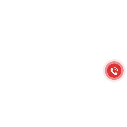
ngăn ngừa giao thoa
Xin chào! Chúng tôi có thể
giúp gì cho bạn?
Cấu trúc bảo vệ: IP40
RELATED PRODUCTS
AUTONICS
CẢM BIẾN AN TOÀN BWM SERIES
AUTONICS
CẢM BIẾN AN TOÀN BWPK SERIES