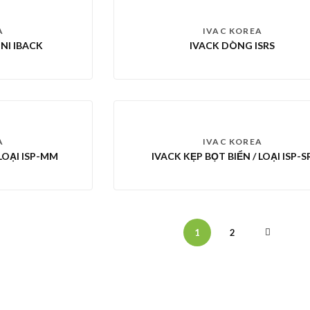
A
IVAC KOREA
NI IBACK
IVACK DÒNG ISRS
A
IVAC KOREA
 LOẠI ISP-MM
IVACK KẸP BỌT BIỂN / LOẠI ISP-S
1
2