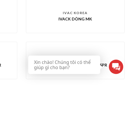
IVAC KOREA
IVACK DÒNG MK
IVAC KOREA
Xin chào! Chúng tôi có thể
R
IVACK KẸP BỌT BIỂN TRÒN ISPR
giúp gì cho bạn?