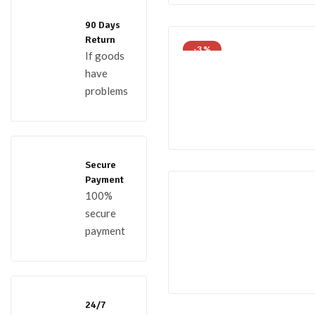
90 Days
Return
-3 %
If goods
have
problems
Secure
Payment
100%
secure
payment
24/7