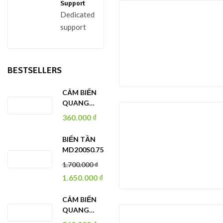
Support
Dedicated
support
BESTSELLERS
CẢM BIẾN
QUANG
E3Z-B61 2M
360.000
₫
BIẾN TẦN
MD200S0.75B-
INT
1.700.000
₫
1.650.000
₫
CẢM BIẾN
QUANG
E3Z-D62 2M