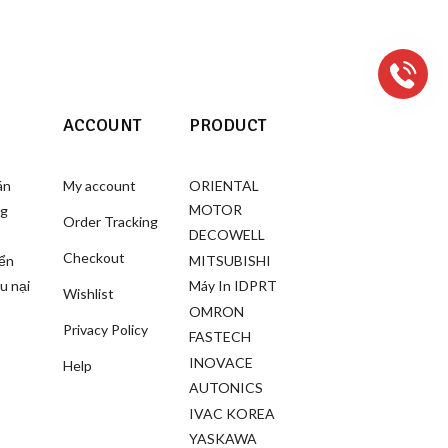
ACCOUNT
PRODUCT
án
My account
ORIENTAL
MOTOR
ng
Order Tracking
DECOWELL
Checkout
MITSUBISHI
yển
u nại
Máy In IDPRT
Wishlist
OMRON
Privacy Policy
FASTECH
INOVACE
Help
AUTONICS
IVAC KOREA
YASKAWA