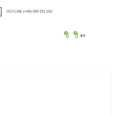
HOTLINE (+84) 388 181 182
0
0
0
₫