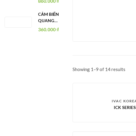
860.000
₫
CẢM BIẾN
QUANG
E3Z-B61
360.000
₫
0,5M
Showing 1–9 of 14 results
IVAC KORE
ICK SERIES